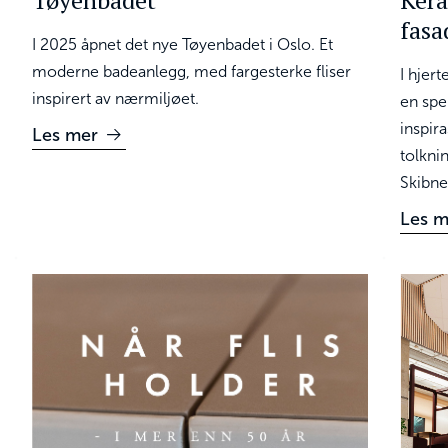
Tøyenbadet
Kera
fasa
I 2025 åpnet det nye Tøyenbadet i Oslo. Et
moderne badeanlegg, med fargesterke fliser
I hjer
inspirert av nærmiljøet.
en spe
inspir
Les mer
tolknin
Skibne
Les m