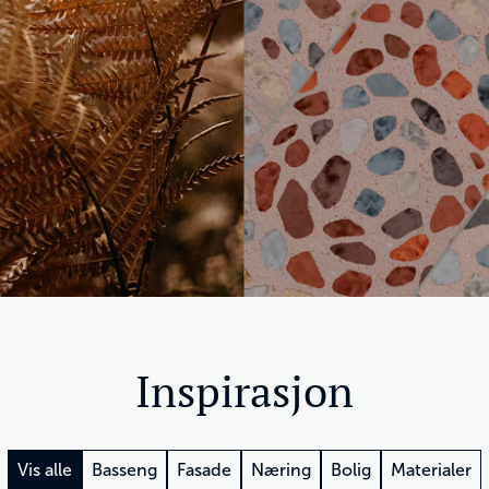
Inspirasjon
Vis alle
Basseng
Fasade
Næring
Bolig
Materialer