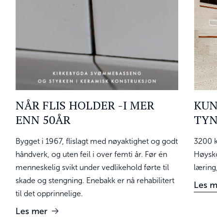
NÅR FLIS HOLDER -I MER
KUN
ENN 50ÅR
TYN
Bygget i 1967, flislagt med nøyaktighet og godt
3200 k
håndverk, og uten feil i over femti år. Før én
Høysko
menneskelig svikt under vedlikehold førte til
læring
skade og stengning. Enebakk er nå rehabilitert
Les m
til det opprinnelige.
Les mer