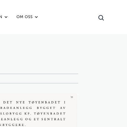
N
OM OSS