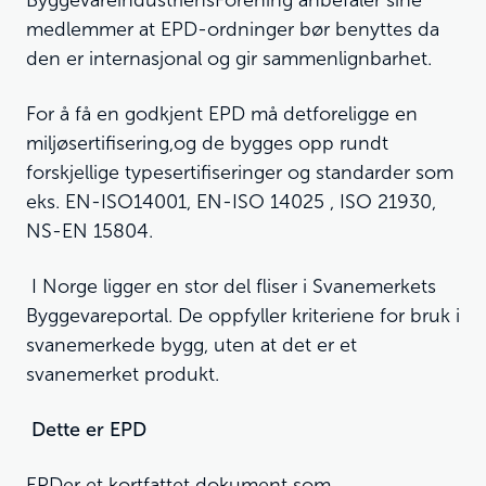
ByggevareindustriensForening anbefaler sine
medlemmer at EPD-ordninger bør benyttes da
den er internasjonal og gir sammenlignbarhet.
For å få en godkjent EPD må detforeligge en
miljøsertifisering,og de bygges opp rundt
forskjellige typesertifiseringer og standarder som
eks. EN-ISO14001, EN-ISO 14025 , ISO 21930,
NS-EN 15804.
I Norge ligger en stor del fliser i Svanemerkets
Byggevareportal. De oppfyller kriteriene for bruk i
svanemerkede bygg, uten at det er et
svanemerket produkt.
Dette er EPD
EPDer et kortfattet dokument som