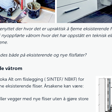
enyttet der hvor det er upraktisk å fjerne eksisterende fl
 nyoppførte våtrom hvor det har oppstått en teknisk e
ene.
des både på eksisterende og nye flisflater?
de våtrom
oka Alt om flislegging ( SINTEF/ NBKF) for
erne eksisterende fliser. Årsakene kan være:
er vegger med nye fliser uten å gjøre store