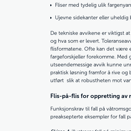
Fliser med tydelig ulik fargenyans
Ujevne sidekanter eller uheldig b
De tekniske avvikene er viktigst a
og hva som er levert. Toleranseavv
flisformatene. Ofte kan det være 
fargeforskjeller forekomme. Med g
utseendemessige avvik kunne unngås
praktisk løsning framfor å rive o
utført slik at robustheten mot van
Flis-på-flis for oppretting av
Funksjonskrav til fall på våtromsgol
preaksepterte eksempler for fall 