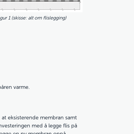
igur 1 (skisse: alt om flislegging)
nbåren varme.
 på at eksisterende membran samt
investeringen med å legge flis på
 å legge en ny membran oppå