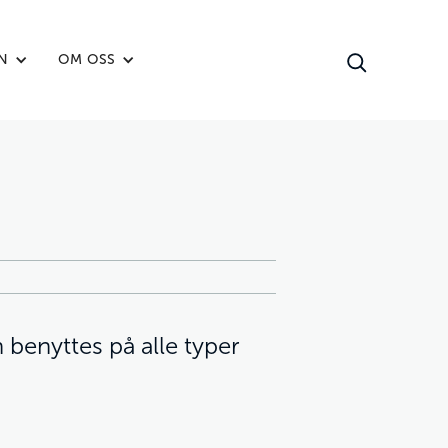
N
OM OSS
benyttes på alle typer