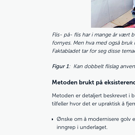
Flis- på- flis har i mange år vært b
fornyes. Men hva med også bruk i
Faktabladet tar for seg disse tema
Figur 1
: Kan dobbelt flislag anven
Metoden brukt på eksisteren
Metoden er detaljert beskrevet i b
tilfeller hvor det er upraktisk å fj
Ønske om å modernisere golv ell
inngrep i underlaget.