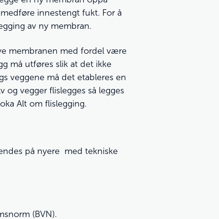
 medføre innestengt fukt. For å
 legging av ny membran.
 nye membranen med fordel være
må utføres slik at det ikke
angs veggene må det etableres en
og vegger flislegges så legges
oka Alt om flislegging.
vendes på nyere med tekniske
romsnorm (BVN).