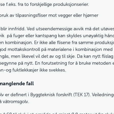
e f.eks. fra to forskjellige produksjonserier.
ruk av tilpasningsfliser mot vegger eller hjørner
t blir innfridd. Ved utseendemessige avvik må det utøves
ik på fuger eller kantspang kan skyldes unøyaktig håndv
en kombinasjon. Er ikke alle flisene fra samme produksj
od mottakskontroll på materialene i kombinasjon med e
, men likevel vil det av og til skje. Da kan nytt flisl
g begynne på nytt. En forutsetning for å bruke metoden 
n-og fuktlekkasjer ikke svekkes.
 manglende fall
v er definert i Byggteknisk forskrift (TEK 17). Veiledninge
på våtromsgolv.