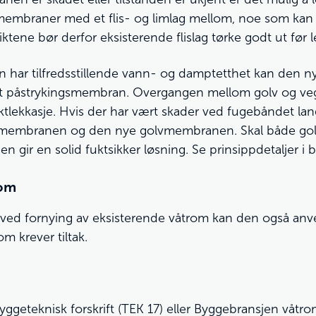
o membraner med et flis- og limlag mellom, noe som kan
ene bør derfor eksisterende flislag tørke godt ut før
 har tilfredsstillende vann- og damptetthet kan den
 påstrykingsmembran. Overgangen mellom golv og vegg 
uktlekkasje. Hvis der har vært skader ved fugebåndet l
gmembranen og den nye golvmembranen. Skal både golv 
gir en solid fuktsikker løsning. Se prinsippdetaljer i b
rom
ed fornying av eksisterende våtrom kan den også an
 krever tiltak.
Byggeteknisk forskrift (TEK 17) eller Byggebransjen våt