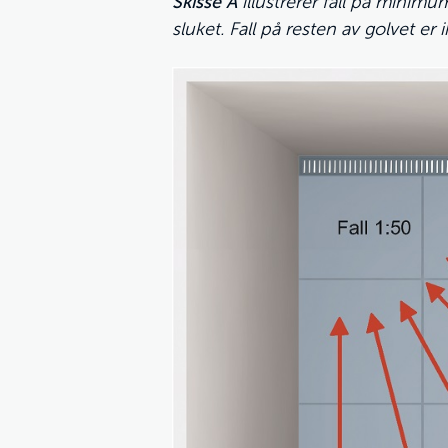
Skisse A
illustrerer fall på minimu
sluket. Fall på resten av golvet er i