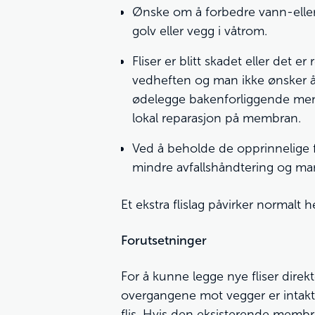
Ønske om å forbedre vann-eller
golv eller vegg i våtrom.
Fliser er blitt skadet eller det er
vedheften og man ikke ønsker å s
ødelegge bakenforliggende me
lokal reparasjon på membran.
Ved å beholde de opprinnelige 
mindre avfallshåndtering og ma
Et ekstra flislag påvirker normalt
Forutsetninger
For å kunne legge nye fliser dire
overgangene mot vegger er intakt. 
flis. Hvis den eksisterende membr