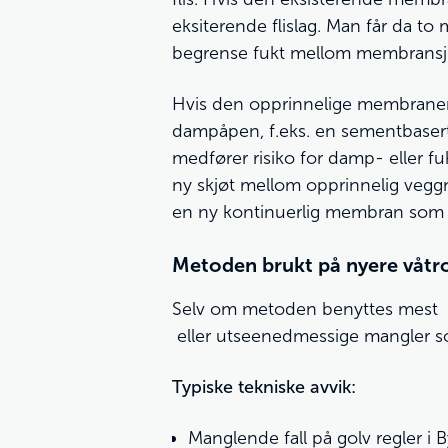
eksiterende flislag. Man får da t
begrense fukt mellom membransjikt
Hvis den opprinnelige membranen
dampåpen, f.eks. en sementbasert
medfører risiko for damp- eller f
ny skjøt mellom opprinnelig veg
en ny kontinuerlig membran som en 
Metoden brukt på nyere våt
Selv om metoden benyttes mest v
eller utseenedmessige mangler som
Typiske tekniske avvik:
Manglende fall på golv regler i 