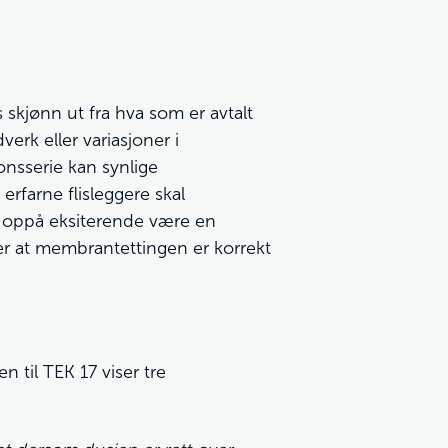
 skjønn ut fra hva som er avtalt
erk eller variasjoner i
onsserie kan synlige
rfarne flisleggere skal
ag oppå eksiterende være en
er at membrantettingen er korrekt
n til TEK 17 viser tre