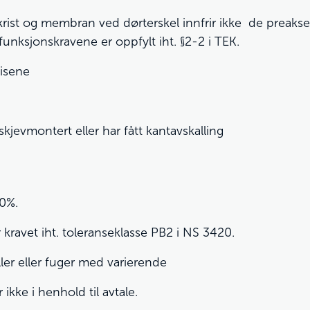
rist og membran ved dørterskel innfrir ikke de preaksept
funksjonskravene er oppfylt iht. §2-2 i TEK.
lisene
r skjevmontert eller har fått kantavskalling
20%.
ravet iht. toleranseklasse PB2 i NS 3420.
ler eller fuger med varierende
 ikke i henhold til avtale.