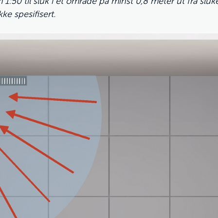
m 1:50 til sluk i et område på minst 0,8 meter ut fra slu
kke spesifisert.