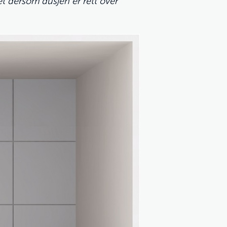
ket dersom dusjen er rett over