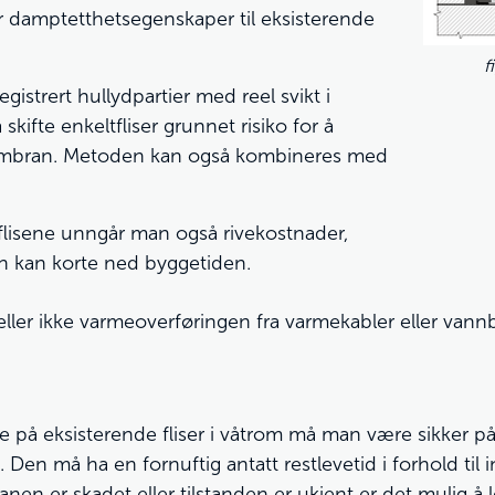
 damptetthetsegenskaper til eksisterende
f
 registrert hullydpartier med reel svikt i
kifte enkeltfliser grunnet risiko for å
mbran. Metoden kan også kombineres med
flisene unngår man også rivekostnader,
n kan korte ned byggetiden.
 heller ikke varmeoverføringen fra varmekabler eller van
kte på eksisterende fliser i våtrom må man være sikker
Den må ha en fornuftig antatt restlevetid i forhold til 
anen er skadet eller tilstanden er ukjent er det mulig