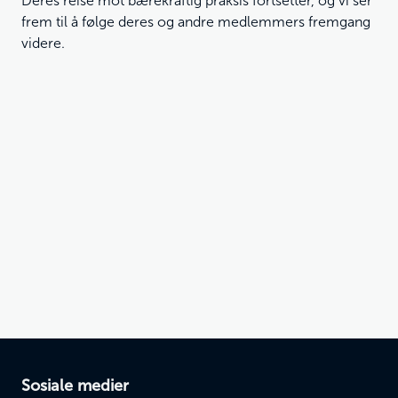
Deres reise mot bærekraftig praksis fortsetter, og vi ser
frem til å følge deres og andre medlemmers fremgang
videre.
Sosiale medier