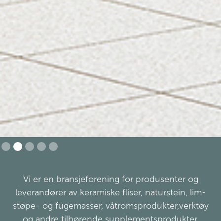
Slide 2 of 5.
Vi er en bransjeforening for produsenter og
leverandører av keramiske fliser, naturstein, lim-
støpe- og fugemasser, våtromsprodukter,verktøy
og andre tilhørende supplementsprodukter.