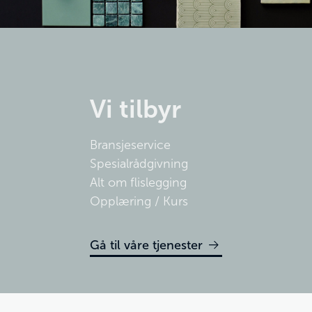
Vi tilbyr
Bransjeservice
Spesialrådgivning
Alt om flislegging
Opplæring / Kurs
Gå til våre tjenester