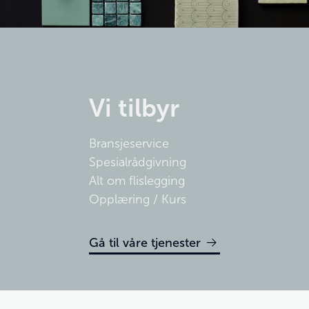
Vi tilbyr
Bransjeservice
Spesialrådgivning
Alt om flislegging
Opplæring / Kurs
Gå til våre tjenester