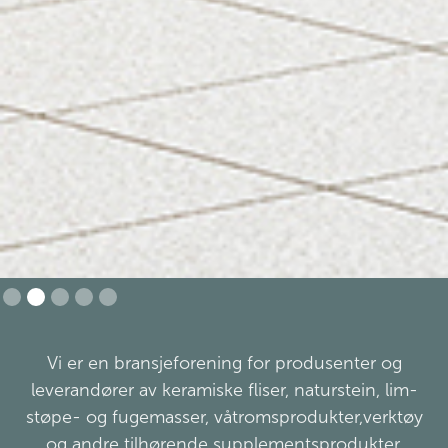
Slide 2 of 5.
Vi er en bransjeforening for produsenter og
leverandører av keramiske fliser, naturstein, lim-
støpe- og fugemasser, våtromsprodukter,verktøy
og andre tilhørende supplementsprodukter.